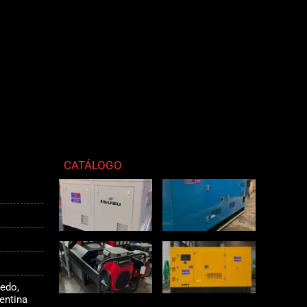
CATÁLOGO
aedo,
gentina